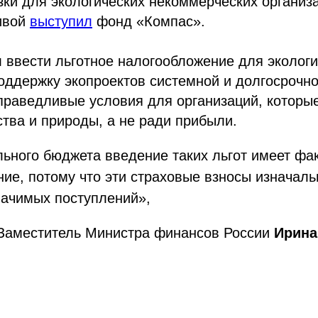
зки для экологических некоммерческих организа
ивой
выступил
фонд «Компас».
 ввести льготное налогообложение для эколог
оддержку экопроектов системной и долгосрочно
праведливые условия для организаций, которы
тва и природы, а не ради прибыли.
ьного бюджета введение таких льгот имеет фа
ие, потому что эти страховые взносы изначаль
ачимых поступлений»,
Заместитель Министра финансов России
Ирина