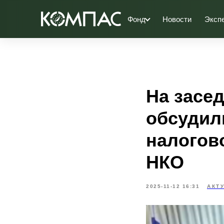
Фонд
Новости
Эксп
На засе
обсудил
налогов
НКО
2025-11-12 16:31
АКТ