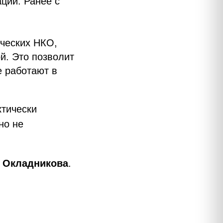
ций. Ранее с
ических НКО,
й. Это позволит
е работают в
ктически
но не
 Окладникова
.