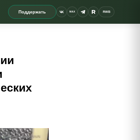
Поддержать
RWB
MAX
гии
и
ческих