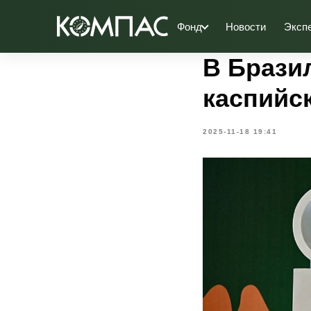
Фонд
Новости
Эксп
В Брази
каспийс
2025-11-18 19:41