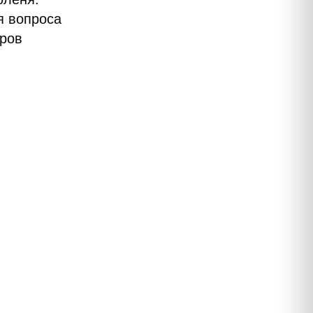
я вопроса
тров