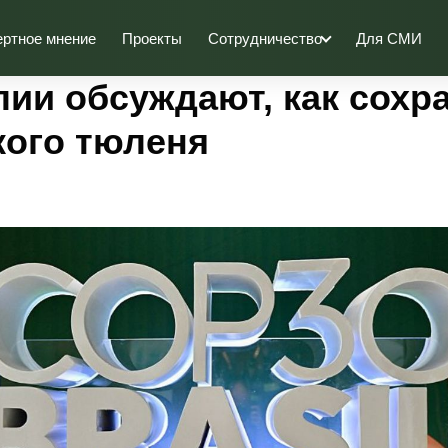
ертное мнение
Проекты
Сотрудничество
Для СМИ
лии обсуждают, как сохр
кого тюленя