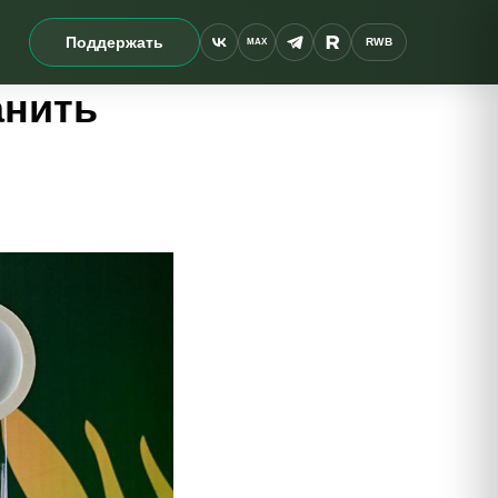
Поддержать
RWB
MAX
анить