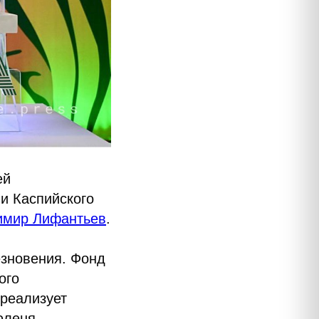
ей
и Каспийского
имир Лифантьев
.
езновения. Фонд
ого
 реализует
юленя.