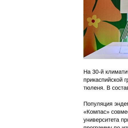
На 30-й климати
прикаспийской г
тюленя. В соста
Популяция эндем
«Компас» совмес
университета пр
программу по из