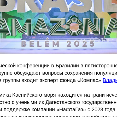
ческой конференции в Бразилии в пятисторонн
руппе обсуждают вопросы сохранения популяци
в группы входит эксперт фонда «Компас»
Влад
ика Каспийского моря находится на грани исч
тно с учеными из Дагестанского государственн
и поддержке компании «НафтаГаз» с 2023 года
учению и сохранению популяции каспийского т