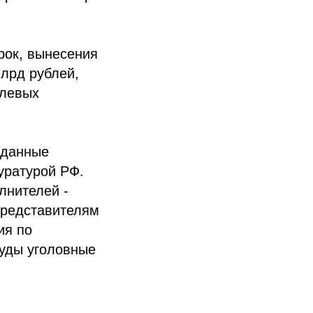
рок, вынесения
млрд рублей,
елевых
 данные
уратурой РФ.
лнителей -
представителям
ия по
уды уголовные