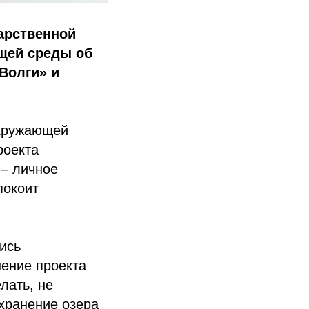
арственной
щей среды об
Волги» и
окружающей
роекта
 – личное
покоит
ись
нение проекта
лать, не
хранение озера