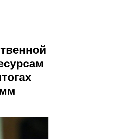
ственной
есурсам
итогах
амм