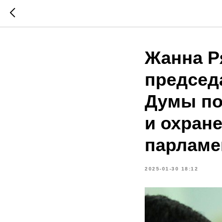
Жанна Р
председ
Думы по
и охран
парламе
2025-01-30 18:12