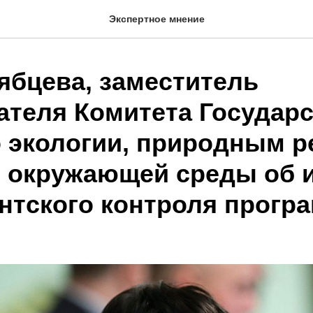
Экспертное мнение
ябцева, заместитель
ателя Комитета Государ
 экологии, природным р
е окружающей среды об 
нтского контроля прогр