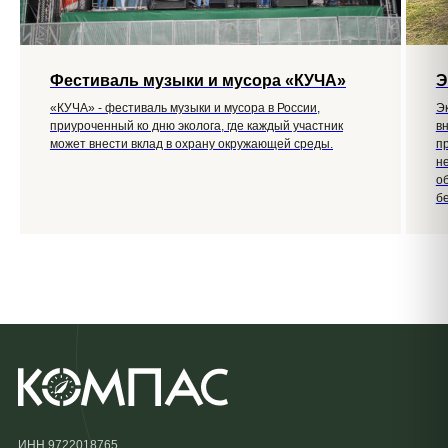
Фестиваль музыки и мусора «КУЧА»
Э
«КУЧА» - фестиваль музыки и мусора в России,
Э
приуроченный ко дню эколога, где каждый участник
в
может внести вклад в охрану окружающей среды.
п
н
о
б
ИНН 9722018765