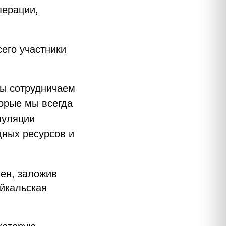
перации,
сего участники
мы сотрудничаем
торые мы всегда
пуляции
дных ресурсов и
сен, заложив
йкальская