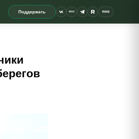
Поддержать
RWB
MAX
ники
берегов