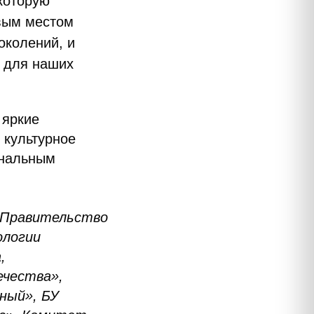
которую
овым местом
околений, и
м для наших
 яркие
 культурное
ональным
и Правительство
ологии
,
ечества»,
ный», БУ