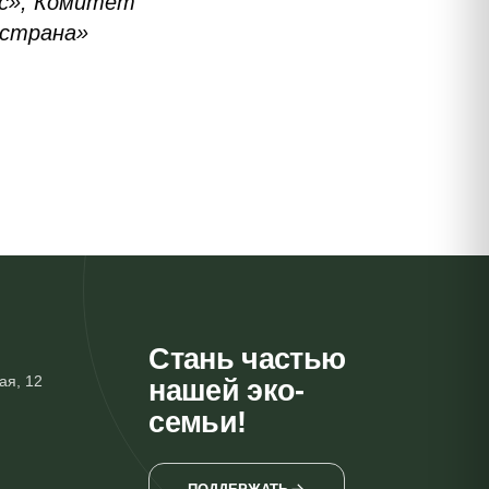
нс», Комитет
 страна»
Стань частью
ая, 12
нашей эко-
семьи!