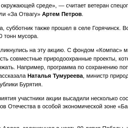
б окружающей среде», — считает ветеран спецо
ли «За Отвагу»
Артем Петров
.
а, субботник также прошел в селе Горячинск. В
0 тонн мусора.
кликнулись на эту акцию. С фондом «Компас» 
есть совместные природоохранные проекты, ко
ржать. Например, программа по сохранению по
ассказала
Наталья Тумуреева
, министр приро
ублики Бурятия.
иятия участники акции высадили несколько со
ов Отечества в особой экономической зоне «Ба