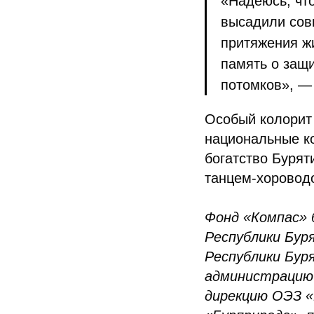
«Надеюсь, что
высадили сов
притяжения жи
память о защ
потомков», —
Особый колорит
национальные к
богатство Буря
танцем-хоровод
Фонд «Компас» 
Республики Бур
Республики Бур
администрацию 
дирекцию ОЭЗ «