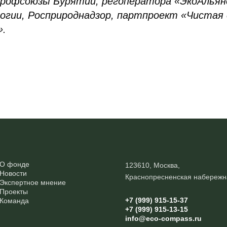
профсоюзы Бурятии, регоператора «ЭкоАлья
логии, Росприроднадзор, партпроект «Чистая
».
О фонде
123610, Москва,
Новости
Краснопресненская набережн
Экспертное мнение
Проекты
+7 (999) 915-15-37
Команда
+7 (999) 915-13-15
info@eco-compass.ru