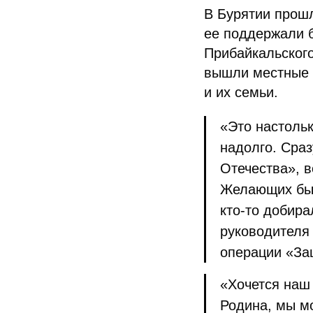
В Бурятии прош
ее поддержали б
Прибайкальского
вышли местные ж
и их семьи.
«Это настольк
надолго. Сраз
Отечества», в
Желающих было
кто-то добир
руководителя
операции «За
«Хочется наш 
Родина, мы мо