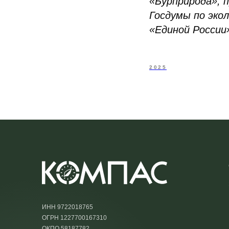
«Бурприрода», 
Госдумы по эко
«Единой России
2025
ИНН 9722018765
ОГРН 1227700167310
ОКПО 58187782