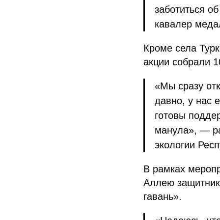
заботиться о
кавалер меда
Кроме села Турк
акции собрали 1
«Мы сразу от
давно, у нас 
готовы подде
манула», — р
экологии Респ
В рамках меропр
Аллею защитник
гавань».