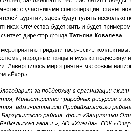
 Аллея, заложенная в честь 80-летия Победы, 
местно с участниками спецоперации, станет н
телей Бурятии, здесь будут гулять несколько п
итниках Отечества будет жить и будет примеро
 считает директор фонда
Татьяна Ковалева
.
 мероприятию придали творческие коллективы:
остюмы, народные танцы и музыка подчеркнули
тии. Завершилось мероприятие массовым наци
ом «Ёхор».
благодарит за поддержку в организации акци
ятия, Министерство природных ресурсов и эк
ятия, администрацию Прибайкальского района
Баргузинского района, фонд «Защитники От
Байкальская гавань», АО «Хиагда», ГОК «Озер