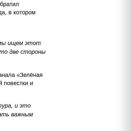
обратил
а, в котором
а мы ищем этот
это две стороны
канала «Зелёная
й повестки и
ура, и это
тать важным