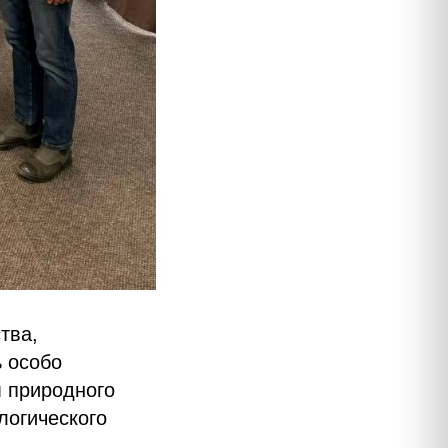
тва,
 особо
 природного
логического