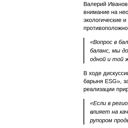
Валерий Иванов
внимание на нео
экологические и
противоположно
«Вопрос в ба
баланс, мы д
одной и той
В ходе дискусси
барыня ESG», за
реализации при
«Если в реги
влияет на ка
рупором прод