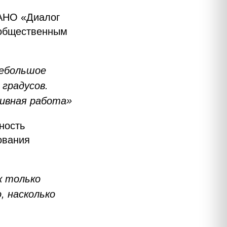
 АНО «Диалог
 общественным
небольшое
градусов.
тивная работа»
ность
ования
к только
, насколько