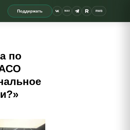
Поддержать
RWB
MAX
а по
РАСО
нальное
ки?»