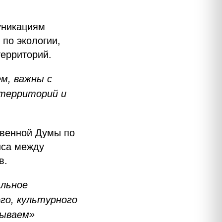
уникациям
по экологии,
ерриторий.
м, важны с
 территорий и
твенной Думы по
нса между
в.
альное
ого, культурного
рываем»