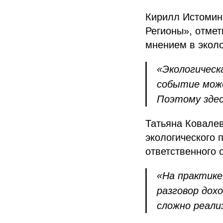
Кирилл Истомин
Регионы», отме
мнением в эколо
«Экологическ
событие може
Поэтому здес
Татьяна Ковалев
экологического
ответственного 
«На практике
разговор дох
сложно реали