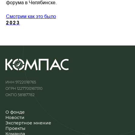
форума в Челябинске.
Смотрим как это было
2023
ИНН 9722018765
ОГРН 1227700167310
ОКПО 58187782
О фонде
Новости
Экспертное мнение
Проекты
Команда