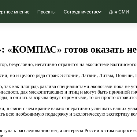
ертное мнение
Проекты
Сотрудничество
Для СМИ
»: «КОМПАС» готов оказать н
ор, безусловно, негативно отразится на экосистеме Балтийского
сии, но и целого ряда стран: Эстонии, Латвии, Литвы, Польши
так как площадь разлива специалистами-экологами пока не уста
пасность для млекопитающих и птиц и могут быть причиной гиб
ды, а они из-за взрыва будут огромными, то он просто отравитс
кий, в связи с чем крайне важно оперативно услышать наших ув
ь всю необходимую поддержку и экологическую экспертизу кол
тупа к расследованию нет, а интересы России в этом вопросе е
е.