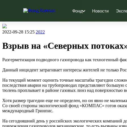
Фонд
Новости
Эксп
2022-09-28 15:25
2022
Взрыв на «Северных потоках
Разгерметизация подводного газопровода как техногенный факт
Данный инцидент затрагивает интересы жителей не только Рос
На текущий момент оценить точные масштабы трагедии сложно, 
последствия аварии на трубопроводах представляют большую о
тюлень проплывает в районе газовых линз над поверхностью во
Хотя размер трагедии еще не определен, но он явно не малень
Со своей стороны экологический фонд «КОМПАС» готов оказат
международный Гринпис.
На сегодняшний день у российских экологических компаний дос
повреждения газопроводов механические, то есть вызваны извн