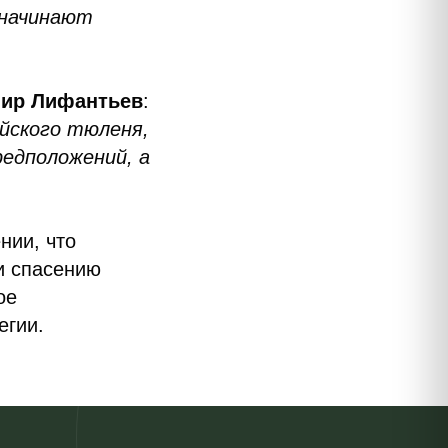
 начинают
ир Лифантьев
:
йского тюленя,
редположений, а
нии, что
и спасению
ое
егии.