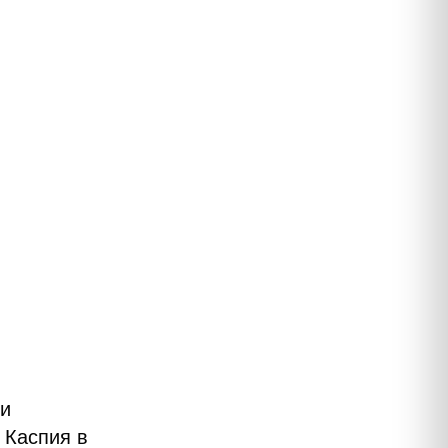
 и
 Каспия в