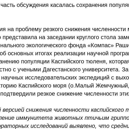
часть обсуждения касалась сохранения популя
ия на проблему резкого снижения численности 
представила на заседании круглого стола зам
онального экологического фонда «Компас» Раш
об основных итогах реализации научной прогр
анению популяции Каспийского тюленя, которая
стно с учеными Дагестанского университета. З
 научных исследовательских экспедиций с вых
аторию Каспийского моря (о.Малый Жемчужный
 подтвердили резкое снижение численности эти
версией снижения численности каспийского 
бление иммунитета животных птичьим гриппо
ораторных исследований выявлено, что средн