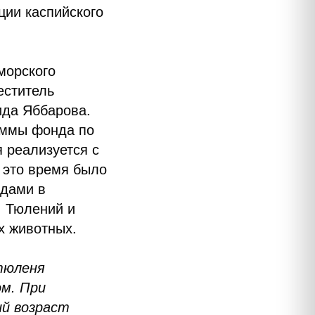
ции каспийского
морского
еститель
ида Яббарова.
аммы фонда по
 реализуется с
а это время было
одами в
, Тюлений и
х животных.
тюленя
м. При
ий возраст