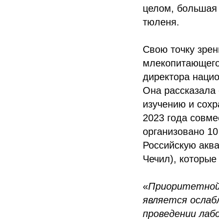
целом, большая 
тюленя.
Свою точку зрен
млекопитающего 
директора наци
Она рассказала 
изучению и сохр
2023 года совме
организовано 10
Российскую акв
Чечил), которые
«
Приоритетной 
является осла
проведении лаб