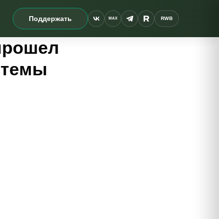
Поддержать
RWB
MAX
прошел
стемы