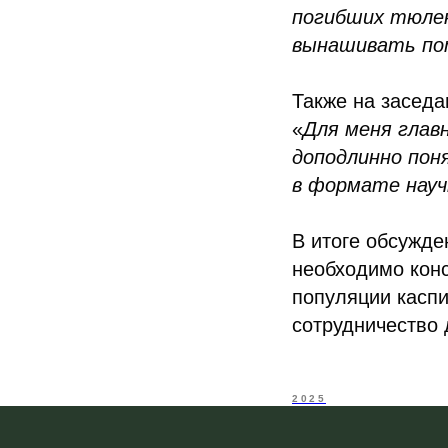
погибших тюлен
вынашивать п
Также на засед
«
Для меня глав
доподлинно пон
в формате науч
В итоге обсужде
необходимо кон
популяции каспи
сотрудничество 
2025