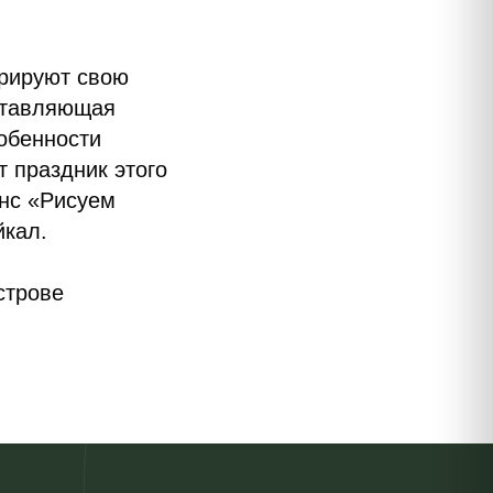
трируют свою
оставляющая
собенности
т праздник этого
анс «Рисуем
йкал.
строве