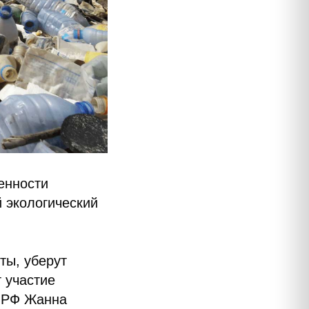
енности
 экологический
ты, уберут
 участие
ы РФ Жанна