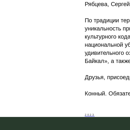
Рябцева, Сергей
По традиции те
уникальность п
культурного код
национальной уб
удивительного о
Байкал», а такж
Друзья, присоед
Конный. Обязате
2023