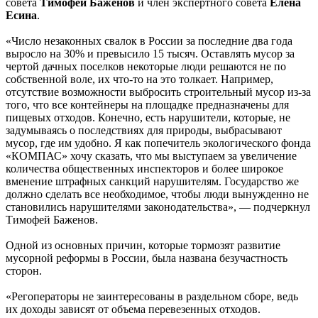
совета
Тимофей Баженов
и член экспертного совета
Елена
Есина
.
«Число незаконных свалок в России за последние два года
выросло на 30% и превысило 15 тысяч. Оставлять мусор за
чертой дачных поселков некоторые люди решаются не по
собственной воле, их что-то на это толкает. Например,
отсутствие возможности выбросить строительный мусор из-за
того, что все контейнеры на площадке предназначены для
пищевых отходов. Конечно, есть нарушители, которые, не
задумываясь о последствиях для природы, выбрасывают
мусор, где им удобно. Я как попечитель экологического фонда
«КОМПАС» хочу сказать, что мы выступаем за увеличение
количества общественных инспекторов и более широкое
вменение штрафных санкций нарушителям. Государство же
должно сделать все необходимое, чтобы люди вынужденно не
становились нарушителями законодательства», — подчеркнул
Тимофей Баженов.
Одной из основных причин, которые тормозят развитие
мусорной реформы в России, была названа безучастность
сторон.
«Регоператоры не заинтересованы в раздельном сборе, ведь
их доходы зависят от объема перевезенных отходов.