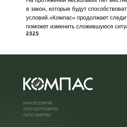
На протяжении нескольких лет местн
в закон, которые будут способствов
условий.«Компас» продолжает следит
поможет изменить сложившуюся ситу
2025
ИНН 9722018765
ОГРН 1227700167310
ОКПО 58187782