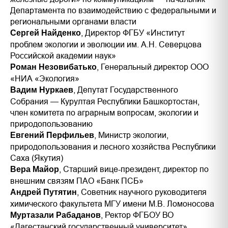
Департамента по взаимодействию с федеральными и
региональными органами власти
, Директор ФГБУ «Институт
Сергей Найденко
проблем экологии и эволюции им. А.Н. Северцова
Российской академии наук»
, Генеральный директор ООО
Роман Незовибатько
«НИА «Экология»
, Депутат Государственного
Вадим Нуркаев
Собрания — Курултая Республики Башкортостан,
член комитета по аграрным вопросам, экологии и
природопользованию
, Министр экологии,
Евгений Перфильев
природопользования и лесного хозяйства Республики
Саха (Якутия)
, Старший вице-президент, директор по
Вера Майор
внешним связям ПАО «Банк ПСБ»
, Советник научного руководителя
Андрей Путятин
химического факультета МГУ имени М.В. Ломоносова
, Ректор ФГБОУ ВО
Муртазали Рабаданов
«Дагестанский государственный университет»