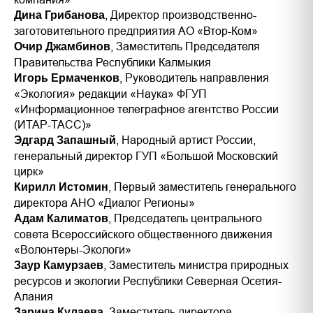
, Директор производственно-
Дина Грибанова
заготовительного предприятия АО «Втор-Ком»
, Заместитель Председателя
Очир Джамбинов
Правительства Республики Калмыкия
, Руководитель направления
Игорь Ермаченков
«Экология» редакции «Наука» ФГУП
«Информационное телеграфное агентство России
(ИТАР-ТАСС)»
, Народный артист России,
Эдгард Запашный
генеральный директор ГУП «Большой Московский
цирк»
, Первый заместитель генерального
Кирилл Истомин
директора АНО «Диалог Регионы»
, Председатель центрального
Адам Калиматов
совета Всероссийского общественного движения
«Волонтеры-Экологи»
, Заместитель министра природных
Заур Камурзаев
ресурсов и экологии Республики Северная Осетия-
Алания
, Заместитель директора
Зарина Кулаева