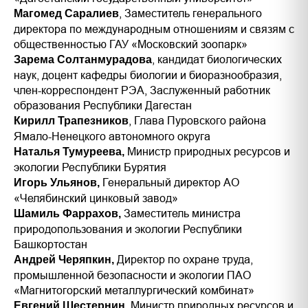
, Заместитель генерального
Магомед Саралиев
директора по международным отношениям и связям с
общественностью ГАУ «Московский зоопарк»
, кандидат биологических
Зарема Солтанмурадова
наук, доцент кафедры биологии и биоразнообразия,
член-корреспондент РЭА, Заслуженный работник
образования Республики Дагестан
, Глава Пуровского района
Кирилл Трапезников
Ямало-Ненецкого автономного округа
Министр природных ресурсов и
Наталья Тумуреева,
экологии Республики Бурятия
Генеральный директор АО
Игорь Ульянов,
«Челябинский цинковый завод»
Заместитель министра
Шамиль Фаррахов,
природопользования и экологии Республики
Башкортостан
Директор по охране труда,
Андрей Черяпкин,
промышленной безопасности и экологии ПАО
«Магнитогорский металлургический комбинат»
Министр природных ресурсов и
Евгений Шестернин,