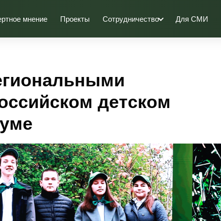
ертное мнение
Проекты
Сотрудничество
Для СМИ
региональными
оссийском детском
руме