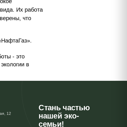
бокое
вида. Их работа
верены, что
«НафтаГаз».
оты - это
экологии в
Стань частью
ая, 12
нашей эко-
семьи!