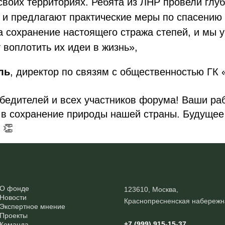
воих территориях. Ребята из ЛНР провели глу
 и предлагают практические меры по спасению 
 сохранение настоящего стража степей, и мы у
 воплотить их идеи в жизнь»,
ль
, директор по связям с общественностью ГК 
едителей и всех участников форума! Ваши раб
в сохранение природы нашей страны. Будущее 
 👏
О фонде
123610, Москва,
Новости
Краснопресненская набережн
Экспертное мнение
Проекты
+7 (999) 915-15-37
Команда