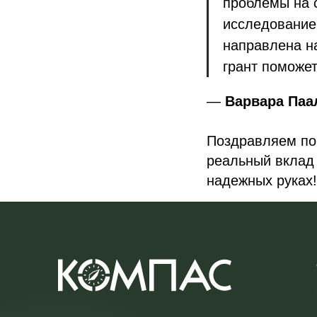
проблемы на с
исследование
направлена на
грант поможет
—
Варвара Паа
Поздравляем поб
реальный вклад 
надежных руках!