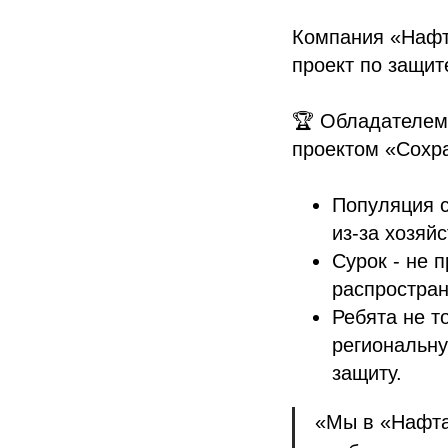
Компания «Нафт
проект по защит
🏆 Обладателем 
проектом «Сохр
Популяция с
из-за хозяй
Сурок - не 
распростран
Ребята не т
региональну
защиту.
«Мы в «Нафта