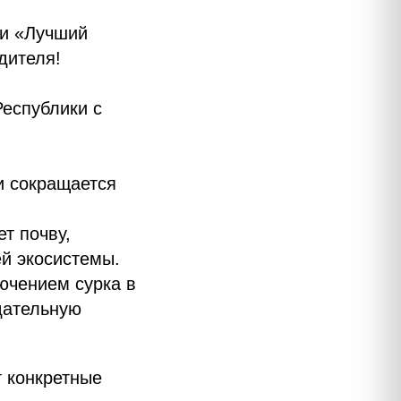
ии «Лучший
дителя!
Республики с
и сокращается
т почву,
ей экосистемы.
лючением сурка в
дательную
 конкретные