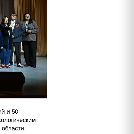
ий и 50
кологическим
области.