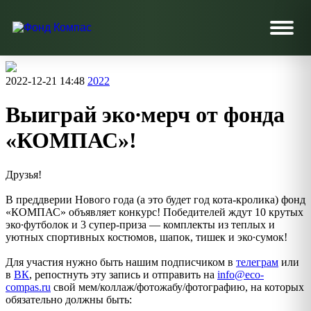
2022-12-21 14:48
2022
Выиграй эко∙мерч от фонда
«КОМПАС»!
Друзья!
В преддверии Нового года (а это будет год кота-кролика) фонд
«КОМПАС» объявляет конкурс! Победителей ждут 10 крутых
эко∙футболок и 3 супер-приза — комплекты из теплых и
уютных спортивных костюмов, шапок, тишек и эко∙сумок!
Для участия нужно быть нашим подписчиком в
телеграм
или
в
ВК
, репостнуть эту запись и отправить на
info@eco-
compas.ru
свой мем/коллаж/фотожабу/фотографию, на которых
обязательно должны быть: