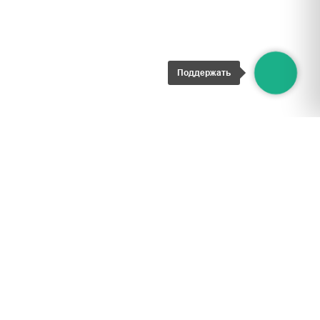
Поддержать
ИНН 9722018765
ОГРН 1227700167310
ОКПО 58187782