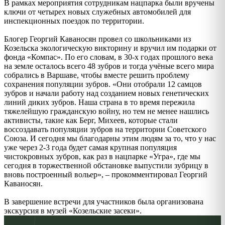
В рамках мероприятия сотрудникам нацпарка были вручены
ключи от четырех новых служебных автомобилей для
инспекционных поездок по территории.
Блогер Георгий Каваносян провел со школьниками из
Козельска экологическую викторину и вручил им подарки от
фонда «Компас». По его словам, в 30-х годах прошлого века
на земле осталось всего 48 зубров и тогда учёные всего мира
собрались в Варшаве, чтобы вместе решить проблему
сохранения популяции зубров. «Они отобрали 12 самцов
зубров и начали работу над созданием новых генетических
линий диких зубров. Наша страна в то время пережила
тяжелейшую гражданскую войну, но тем не менее нашлись
активисты, такие как Берг, Михеев, которые стали
воссоздавать популяции зубров на территории Советского
Союза. И сегодня мы благодарны этим людям за то, что у нас
уже через 2-3 года будет самая крупная популяция
чистокровных зубров, как раз в нацпарке «Угра», где мы
сегодня в торжественной обстановке выпустили зубрицу в
вновь построенный вольер», – прокомментировал Георгий
Каваносян.
В завершение встречи для участников была организована
экскурсия в музей «Козельские засеки».