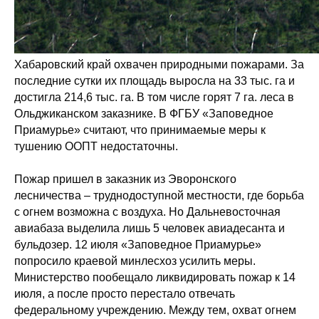
Хабаровский край охвачен природными пожарами. За
последние сутки их площадь выросла на 33 тыс. га и
достигла 214,6 тыс. га. В том числе горят 7 га. леса в
Ольджиканском заказнике. В ФГБУ «Заповедное
Приамурье» считают, что принимаемые меры к
тушению ООПТ недостаточны.
Пожар пришел в заказник из Эворонского
лесничества – труднодоступной местности, где борьба
с огнем возможна с воздуха. Но Дальневосточная
авиабаза выделила лишь 5 человек авиадесанта и
бульдозер. 12 июля «Заповедное Приамурье»
попросило краевой минлесхоз усилить меры.
Министерство пообещало ликвидировать пожар к 14
июля, а после просто перестало отвечать
федеральному учреждению. Между тем, охват огнем