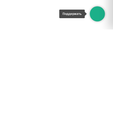
Поддержать
ИНН 9722018765
ОГРН 1227700167310
ОКПО 58187782
О фонде
Новости