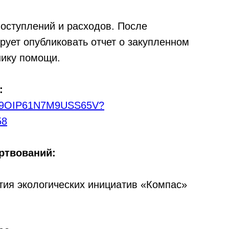
поступлений и расходов. После
рует опубликовать отчет о закупленном
нику помощи.
:
2V9OIP61N7M9USS65V?
58
ртвований:
тия экологических инициатив «Компас»