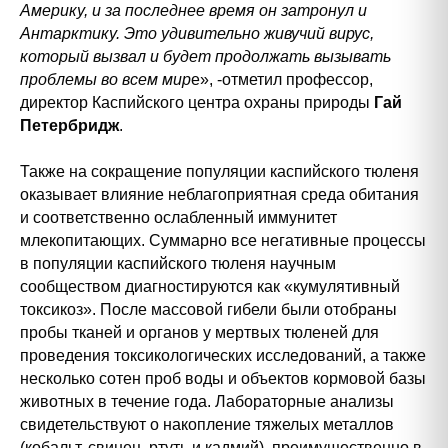
Америку, и за последнее время он затронул и
Антарктику. Это удивительно живучий вирус,
который вызвал и будет продолжать вызывать
проблемы во всем мир
е», -отметил профессор,
директор Каспийского центра охраны природы
Гай
Петербридж
.
Также на сокращение популяции каспийского тюленя
оказывает влияние неблагоприятная среда обитания
и соответственно ослабленный иммунитет
млекопитающих. Суммарно все негативные процессы
в популяции каспийского тюленя научным
сообществом диагностируются как «кумулятивный
токсикоз». После массовой гибели были отобраны
пробы тканей и органов у мертвых тюленей для
проведения токсикологических исследований, а также
несколько сотен проб воды и объектов кормовой базы
животных в течение года. Лабораторные анализы
свидетельствуют о накопление тяжелых металлов
(кобальт, свинец, ртуть и кадмий), преимущественно в