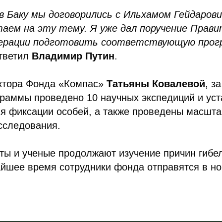
 в Баку мы договорились с Ильхамом Гейдаров
аем на эту тему. Я уже дал поручение Прав
дерации подготовить соответствующую прог
тветил
Владимир Путин
.
ктора Фонда «Компас»
Татьяны Ковалевой
, з
граммы проведено 10 научных экспедиций и ус
я фиксации особей, а также проведены масшт
сследования.
ты и ученые продолжают изучение причин гибел
айшее время сотрудники фонда отправятся в н