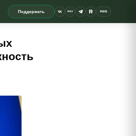
Поддержать
RWB
MAX
ых
жность