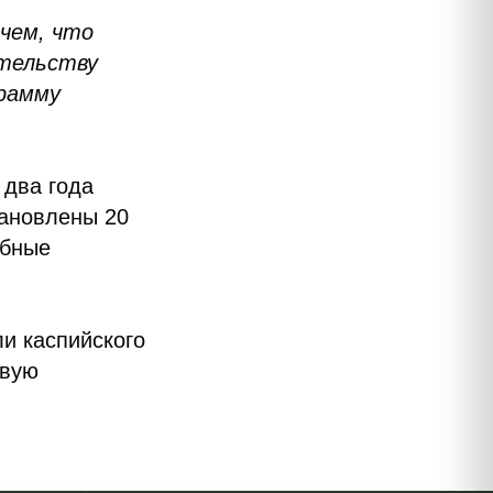
ичем, что
ительству
рамму
а два года
тановлены 20
абные
и каспийского
овую