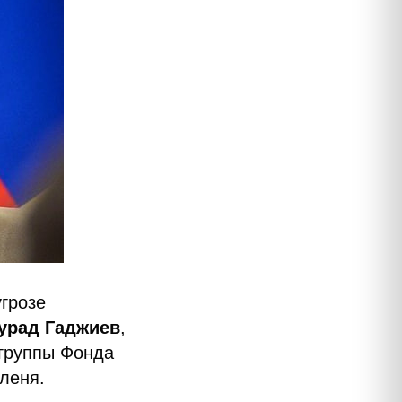
угрозе
урад Гаджиев
,
 группы Фонда
леня.