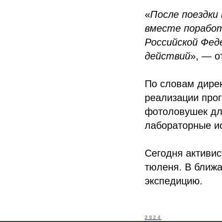
«
После поездки
вместе поработ
Российской Фе
действий
», — о
По словам дире
реализации про
фотоловушек дл
лабораторные и
Сегодня активис
тюленя. В ближ
экспедицию.
2024