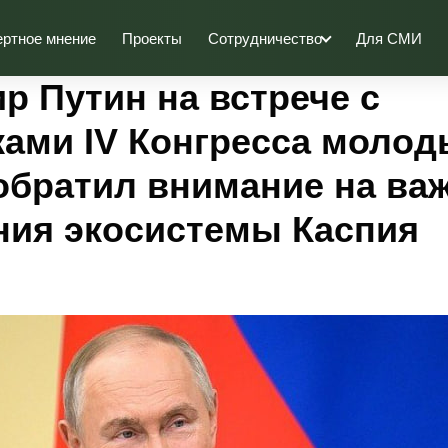
ертное мнение
Проекты
Сотрудничество
Для СМИ
р Путин на встрече с
ками IV Конгресса молод
обратил внимание на ва
ния экосистемы Каспия