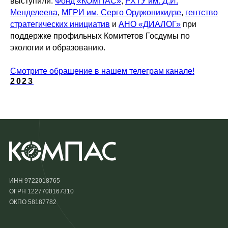
выступили:
Фонд «КОМПАС»
,
РХТУ им. Д.И.
Менделеева
,
МГРИ им. Серго Орджоникидзе
,
гентство
стратегических инициатив
и
АНО «ДИАЛОГ»
при
поддержке профильных Комитетов Госдумы по
экологии и образованию.
Смотрите обращение в нашем телеграм канале!
2023
ИНН 9722018765
ОГРН 1227700167310
ОКПО 58187782