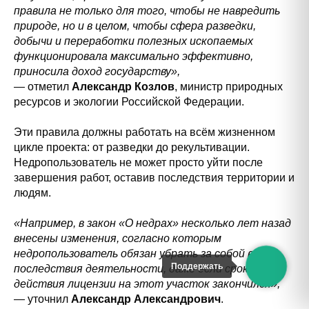
правила не только для того, чтобы не навредить
природе, но и в целом, чтобы сфера разведки,
добычи и переработки полезных ископаемых
функционировала максимально эффективно,
приносила доход государству»,
— отметил
Александр Козлов
, министр природных
ресурсов и экологии Российской Федерации.
Эти правила должны работать на всём жизненном
цикле проекта: от разведки до рекультивации.
Недропользователь не может просто уйти после
завершения работ, оставив последствия территории и
людям.
«Например, в закон «О недрах» несколько лет назад
внесены изменения, согласно которым
недропользователь обязан убрать за собой все
Поддержать
последствия деятельности, даже если срок
действия лицензии на этот участок закончился»,
— уточнил
Александр Александрович
.