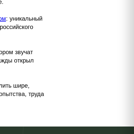
е.
ом
: уникальный
российского
ором звучат
нажды открыл
лить шире,
опытства, труда