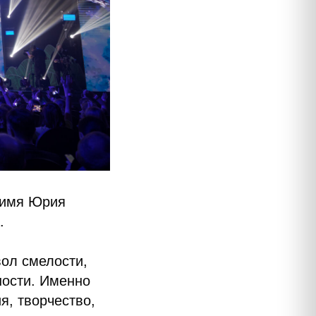
а имя Юрия
.
вол смелости,
ности. Именно
я, творчество,