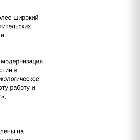
олее широкий
тительских
ки
: модернизация
стие в
Экологическое
ту работу и
»,
влены на