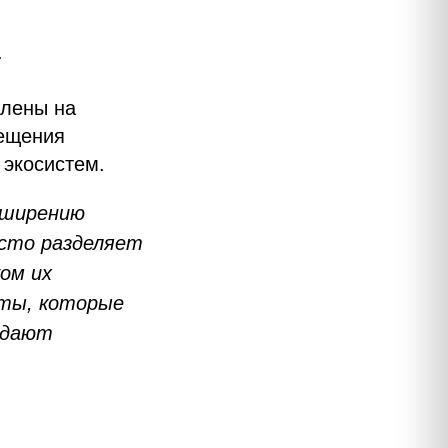
.
влены на
вещения
 экосистем.
сширению
осто разделяет
ом их
кты, которые
 дают