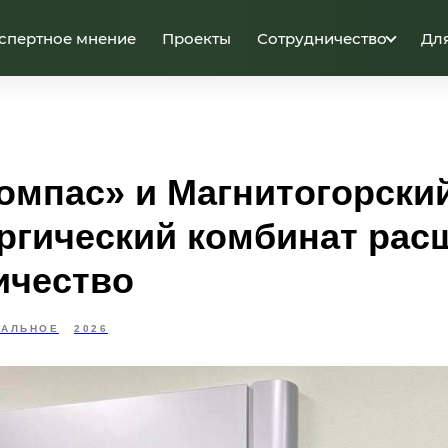
спертное мнение
Проекты
Сотрудничество
Дл
омпас» и Магнитогорски
ргический комбинат ра
ичество
УАЛЬНОЕ
2026