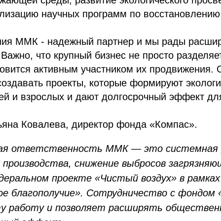
ужающей среды, развитие экологического прос
ализацию научных программ по восстановлению
ния ММК - надежный партнер и мы рады расши
 Важно, что крупный бизнес не просто разделяе
новится активным участником их продвижения. 
оздавать проекты, которые формируют экологи
ей и взрослых и дают долгосрочный эффект дл
ьяна Ковалева, директор фонда «Компас».
кая ответственность ММК — это системная 
 производства, снижение выбросов загрязняю
деральном проекте «Чистый воздух» в рамках
ое благополучие». Сотрудничество с фондом 
ту работу и позволяет расширять обществен