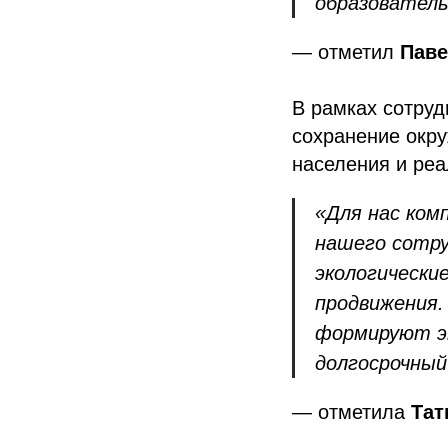
образовател
— отметил
Пав
В рамках сотруд
сохранение окр
населения и ре
«Для нас ком
нашего сотру
экологически
продвижения.
формируют эк
долгосрочны
— отметила
Тат