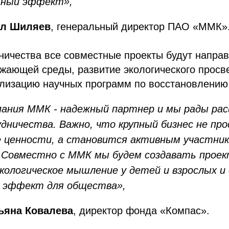
ьный эффект»,
ел Шиляев
, генеральный директор ПАО «ММК»
ничества все совместные проекты будут напра
ужающей среды, развитие экологического прос
ализацию научных программ по восстановлению
пания ММК - надежный партнер и мы рады ра
дничества. Важно, что крупный бизнес не пр
е ценности, а становится активным участник
 Совместно с ММК мы будем создавать прое
ологическое мышление у детей и взрослых и
й эффект для общества»,
ьяна Ковалева
, директор фонда «Компас».