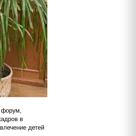
 форум,
кадров в
овлечение детей