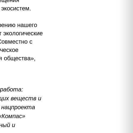
вещения
 экосистем.
рению нашего
т экологические
Совместно с
ческое
я общества»,
работа:
щих веществ и
 нацпроекта
«Компас»
ный и