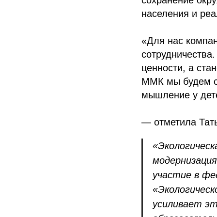
сохранение окр
населения и ре
«Для нас компа
сотрудничества.
ценности, а ста
ММК мы будем с
мышление у дет
— отметила Тат
«Экологичес
модернизация
участие в фе
«Экологическ
усиливает э