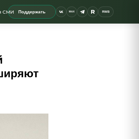
я СМИ
Поддержать
RWB
MAX
й
сширяют