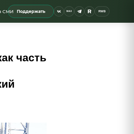
я СМИ
Поддержать
RWB
MAX
ак часть
кий