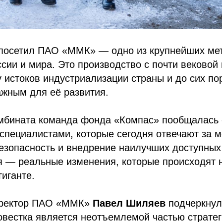
посетил ПАО «ММК» — одно из крупнейших мет
сии и мира. Это производство с почти вековой 
у истоков индустриализации страны и до сих по
ажным для её развития.
мбината команда фонда «Компас» пообщалась 
специалистами, которые сегодня отвечают за 
езопасность и внедрение наилучших доступных 
я — реальные изменения, которые происходят
иганте.
иректор ПАО «ММК»
Павел Шиляев
подчеркнул
овестка является неотъемлемой частью стратег