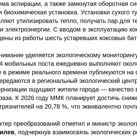
ема аспирации, а также замкнутая оборотная с
 биохимическая установка. Установки сухого т
ляют утилизировать тепло, получать пар для т
и электроэнергии. С вводом в эксплуатацию ко
ены из работы шесть устаревших коксовых бат
имание уделяется экологическому мониторингу
 4 мобильных поста ежедневно выполняют окол
 в режиме реального времени публикуются на 
ередаются в региональный экологический центр
ернизации ощущают жители города — качество 
раза. К 2026 году ММК планирует достичь сни
грязнителей на 20,78 %, что эквивалентно почти
тер преобразований отметил и министр эколог
Гилев
, подчеркнув взаимосвязь экологических 