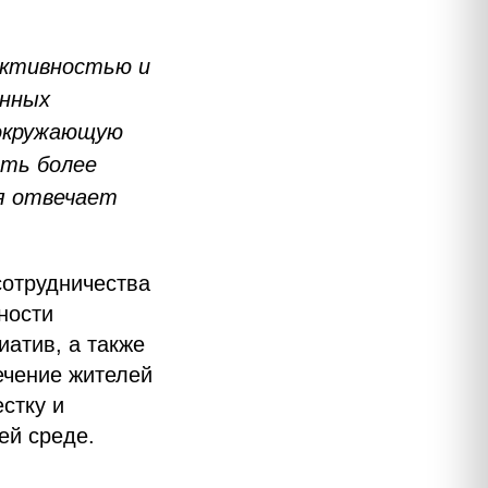
ективностью и
енных
 окружающую
ать более
я отвечает
сотрудничества
ности
иатив, а также
ечение жителей
стку и
ей среде.