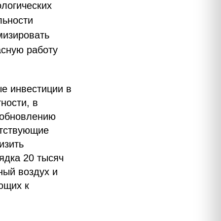
ологических
льности
мизировать
асную работу
е инвестиции в
ности, в
 обновлению
етствующие
изить
ядка 20 тысяч
ный воздух и
ющих к