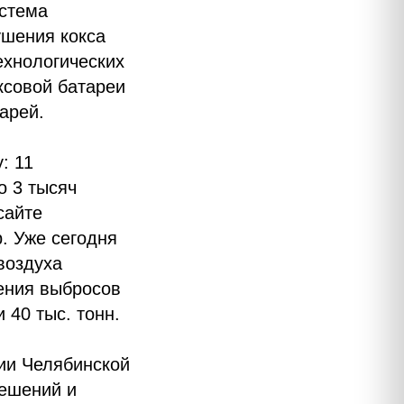
истема
ушения кокса
ехнологических
ксовой батареи
арей.
: 11
о 3 тысяч
сайте
. Уже сегодня
воздуха
жения выбросов
 40 тыс. тонн.
ии Челябинской
решений и