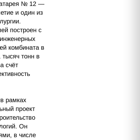
батарея № 12 —
етие и один из
лургии.
ей построен с
 инженерных
ей комбината в
 тысяч тонн в
а счёт
ективность
 в рамках
ьный проект
роительство
логий. Он
ми, в числе