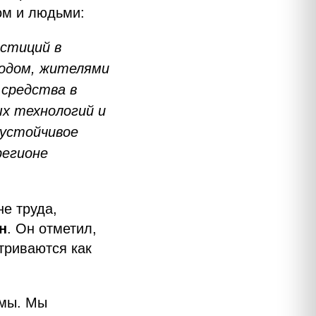
ом и людьми:
естиций в
родом, жителями
 средства в
х технологий и
 устойчивое
регионе
не труда,
н
. Он отметил,
триваются как
имы. Мы