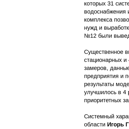
которых 31 сист
водоснабжения и
комплекса позво
нужд и выработк
№12 были вывед
Существенное вн
стационарных и
замеров, данные
предприятия и п
результаты мод
улучшилось в 4 
приоритетных за
Системный харак
области
Игорь 