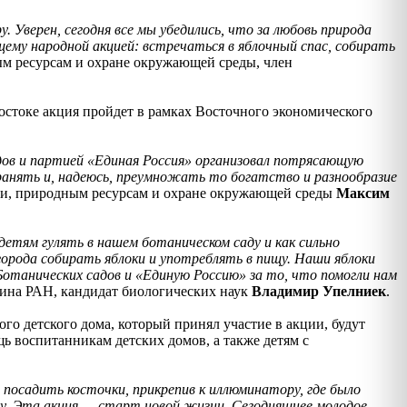
 Уверен, сегодня все мы убедились, что за любовь природа
му народной акцией: встречаться в яблочный спас, собирать
ым ресурсам и охране окружающей среды, член
остоке акция пройдет в рамках Восточного экономического
ов и партией «Единая Россия» организовал потрясающую
хранять и, надеюсь, преумножать то богатство и разнообразие
гии, природным ресурсам и охране окружающей среды
Максим
 детям гулять в нашем ботаническом саду и как сильно
орода собирать яблоки и употреблять в пищу. Наши яблоки
отанических садов и «Единую Россию» за то, что помогли нам
цина РАН, кандидат биологических наук
Владимир Упелниек
.
го детского дома, который принял участие в акции, будут
ь воспитанникам детских домов, а также детям с
 посадить косточки, прикрепив к иллюминатору, где было
ету. Эта акция — старт новой жизни. Сегодняшнее молодое