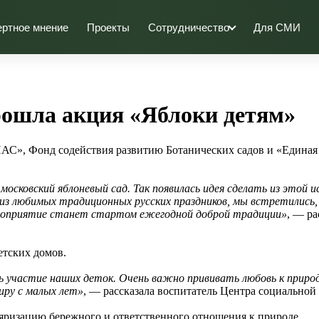
ертное мнение
Проекты
Сотрудничество
Для СМИ
рошла акция «Яблоки детям»
С», Фонд содействия развитию Ботанических садов и «Единая 
 московский яблоневый сад. Так появилась идея сделать из это
м из любимых традиционных русских праздников, мы встретилис
мероприятие станет стартом ежегодной доброй традиции»
, — ра
етских домов.
ть участие наших деток. Очень важно прививать любовь к приро
ру с малых лет»
, — рассказала воспитатель Центра социально
ляризацию бережного и ответственного отношения к природе.