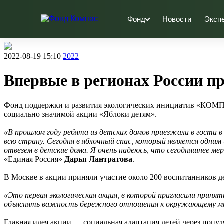
Фонд
Новости
Эксп
2022-08-19 15:10
2022
Впервые в регионах России п
Фонд поддержки и развития экологических инициатив «КОМПА
социально значимой акции «Яблоки детям».
«В прошлом году ребята из детских домов приезжали в гости в
всю страну. Сегодня в яблочный спас, который является одни
отвезем в детские дома. Я очень надеюсь, что сегодняшнее 
«Единая Россия»
Дарья Лантратова
.
В Москве в акции приняли участие около 200 воспитанников д
«Это первая экологическая акция, в которой пригласили приня
объяснять важность бережного отношения к окружающему ми
Главная идея акции — социальная адаптация детей через попу