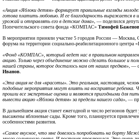
«Акция «Яблоки детям» формирует правильные взгляды молодежи
готова платить любовью. И ее благодарность выражается в щ
урожай и отправлять его в детские дома»
, — поделился депут
Попечительского совета фонда «КОМПАС»
Тимофей Бажено
В мероприятии приняли участие 5 городов России — Москва, С
форума на территории социально-реабилитационного центра «
«Фонд «КОМПАС», который ведет нас в правильном направлени
акцию. Только через объединение можно сделать большое и пол
нашей страны, которое досталось нам от наших предков»
, — 
Иванов
.
«Эта акция не для «красоты». Это реальная, настоящая, челове
подобные мероприятия могут влиять на восприятие ребенка. Ч
прошли все экспертные оценки и являются пригодными для пи
вывести акцию «Яблоки детям» за пределы нашего сада»
, — п
В дальнейшем акция станет ежегодной и число регионов будет 
высажены яблоневые сады. Кроме того, планируется привлечен
особенностями развития.
«Самое вкусное, что мне довелось попробовать на борту Межд
много солнечного света. И росточек проклюнулся. Это очень 