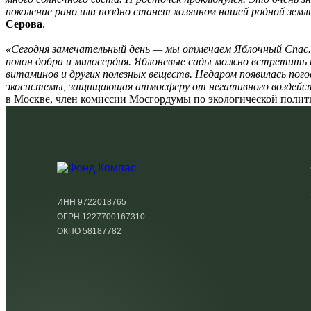
поколение рано или поздно станет хозяином нашей родной земл
Серова
.
«Сегодня замечательный день — мы отмечаем Яблочный Спас.
полон добра и милосердия. Яблоневые сады можно встретить п
витаминов и других полезных веществ. Недаром появилась погов
экосистемы, защищающая атмосферу от негативного воздейств
в Москве, член комиссии Мосгордумы по экологической поли
ИНН 9722018765
ОГРН 1227700167310
ОКПО 58187782