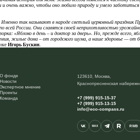
и и очень важно, чтобы оно любило природу и умело заботиться 
 Именно так называют в народе светлый церковный праздник П
о всей России. Они славятся своей неприхотливостью урожайнос
орка: «Яблоко в день – и доктор за дверь». Но, прежде всего, я
ия, жилые дома – от городского шума, а наше здоровье — от б
тике
Игорь Бускин
.
О фонде
123610, Москва,
Новости
Краснопресненская набережн
Экспертное мнение
Проекты
+7 (999) 915-15-37
Команда
+7 (999) 915-13-15
info@eco-compass.ru
RWB
MAX