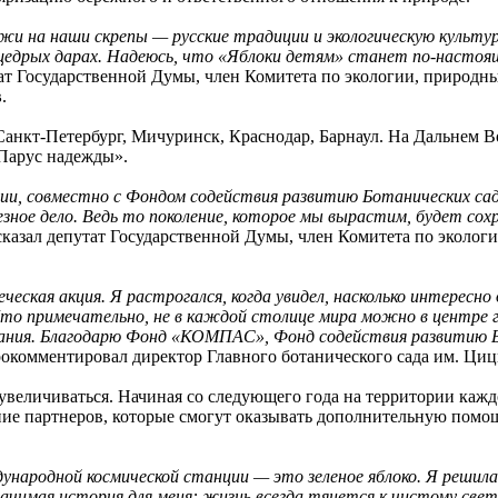
 на наши скрепы — русские традиции и экологическую культуру.
едрых дарах. Надеюсь, что «Яблоки детям» станет по-настояще
ат Государственной Думы, член Комитета по экологии, природн
в
.
анкт-Петербург, Мичуринск, Краснодар, Барнаул. На Дальнем В
Парус надежды».
и, совместно с Фондом содействия развитию Ботанических сад
езное дело. Ведь то поколение, которое мы вырастим, будет со
сказал депутат Государственной Думы, член Комитета по эколо
ческая акция. Я растрогался, когда увидел, насколько интересно
то примечательно, не в каждой столице мира можно в центре г
тания. Благодарю Фонд «КОМПАС», Фонд содействия развитию Б
рокомментировал директор Главного ботанического сада им. Ци
увеличиваться. Начиная со следующего года на территории каждо
ие партнеров, которые смогут оказывать дополнительную помощ
ународной космической станции — это зеленое яблоко. Я решила
значимая история для меня: жизнь всегда тянется к чистому св