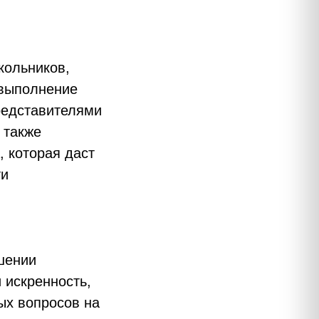
кольников,
 выполнение
представителями
 также
 которая даст
ти
шении
 искренность,
ых вопросов на