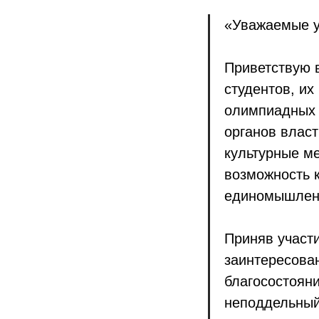
«Уважаемые у
Приветствую 
студентов, их
олимпиадных з
органов власт
культурные м
возможность к
единомышлен
Приняв участ
заинтересова
благосостояни
неподдельный