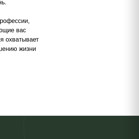
нь.
профессии,
ющие вас
ня охватывает
чшению жизни