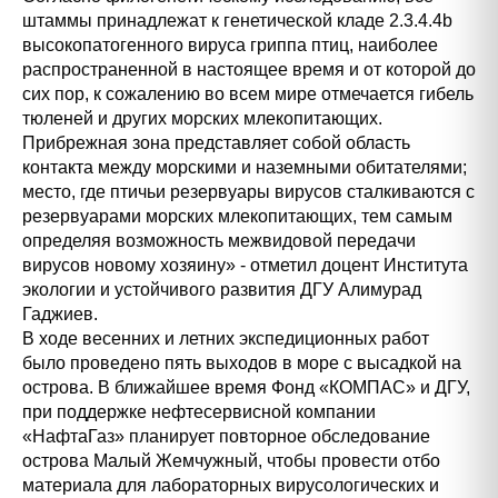
штаммы принадлежат к генетической кладе 2.3.4.4b
высокопатогенного вируса гриппа птиц, наиболее
распространенной в настоящее время и от которой до
сих пор, к сожалению во всем мире отмечается гибель
тюленей и других морских млекопитающих.
Прибрежная зона представляет собой область
контакта между морскими и наземными обитателями;
место, где птичьи резервуары вирусов сталкиваются с
резервуарами морских млекопитающих, тем самым
определяя возможность межвидовой передачи
вирусов новому хозяину» - отметил доцент Института
экологии и устойчивого развития ДГУ Алимурад
Гаджиев.
В ходе весенних и летних экспедиционных работ
было проведено пять выходов в море с высадкой на
острова. В ближайшее время Фонд «КОМПАС» и ДГУ,
при поддержке нефтесервисной компании
«НафтаГаз» планирует повторное обследование
острова Малый Жемчужный, чтобы провести отбо
материала для лабораторных вирусологических и