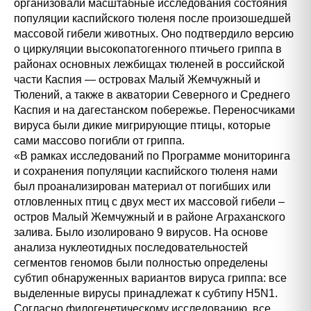
организовали масштабные исследования состояния
популяции каспийского тюленя после произошедшей
массовой гибели животных. Оно подтвердило версию
о циркуляции высокопатогенного птичьего гриппа в
районах основных лежбищах тюленей в российской
части Каспия — островах Малый Жемчужный и
Тюлений, а также в акватории Северного и Среднего
Каспия и на дагестанском побережье. Переносчиками
вируса были дикие мигрирующие птицы, которые
сами массово погибли от гриппа.
«В рамках исследований по Программе мониторинга
и сохранения популяции каспийского тюленя нами
был проанализирован материал от погибших или
отловленных птиц с двух мест их массовой гибели –
остров Малый Жемчужный и в районе Аграханского
залива. Было изолировано 9 вирусов. На основе
анализа нуклеотидных последовательностей
сегментов геномов были полностью определены
субтип обнаруженных вариантов вируса гриппа: все
выделенные вирусы принадлежат к субтипу H5N1.
Согласно филогенетическому исследованию, все