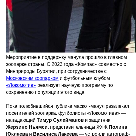
Мероприятие в поддержку манула прошло в главном
зоопарке страны. С 2023 года «Компас» совместно с
Минприроды Бурятии, при сотрудничестве с
Московским зоопарком
и футбольным клубом
«Локомотив»
реализует научную программу по
сохранению популяции этого вида.
Пока полюбившийся публике маскот-манул развлекал
посетителей зоопарка, футболисты «Локомотива» —
нападающий
Тимур Сулейманов
и защитник
Жерзино Ньямси
, представительницы ЖФК
Полина
Юкляева
и
Василиса Лакеева
— устроили автограф-