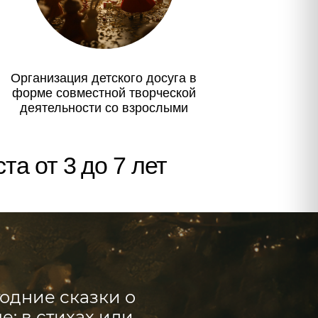
 до 7 лет
азки о
ах или
ым
дных