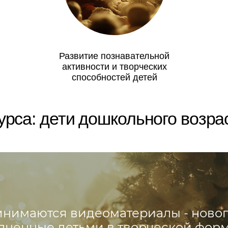
: дети дошкольного возраста от 3
аются видеоматериалы - новогодние ск
ные детьми в творческой форме: в стих
прозе,
ным чтением, пением, костюмированн
представлением,
м рисунков, поделок или других нагля
материалов