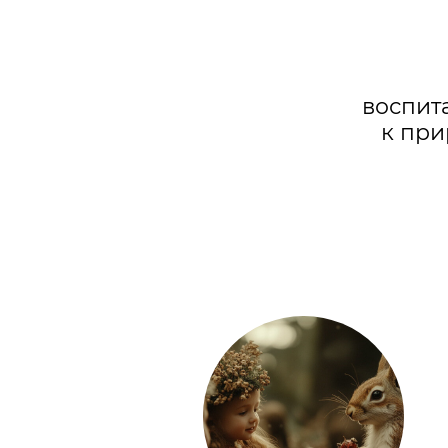
к природе
Формирование интереса
детей к природе и охране
окружающей среды