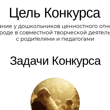
 в совместной творческой деятельности
с родителями и педагогами
Задачи Конкурса
Развитие познавательной
Организаци
активности и творческих
форме сов
способностей детей
деятельн