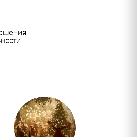
я детского досуга в
местной творческой
ости со взрослыми