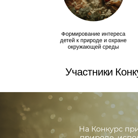
Участники Конкурса
На Конкурс приним
природе, исполнен
с выразитель
с использование