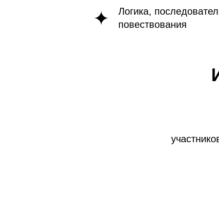
Логика, последовател
повествования
Конкурс п
участнико