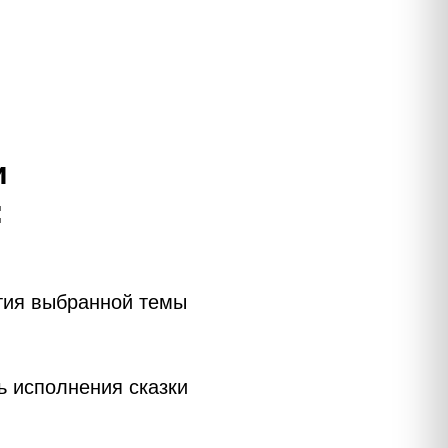
и
:
тия выбранной темы
ь исполнения сказки