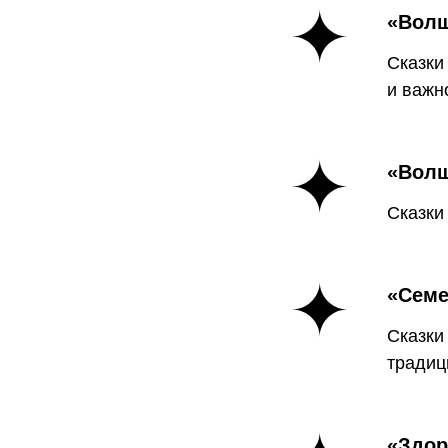
«Волш
Сказки
и важн
«Вол
Cказки
«Семе
Cказки
традиц
«Здор