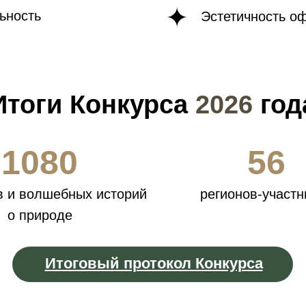
ьность
Эстетичность о
Итоги Конкурса
2026
год
1080
56
роводится при поддер
в и волшебных историй
регионов-участн
о природе
Итоговый протокол Конкурса